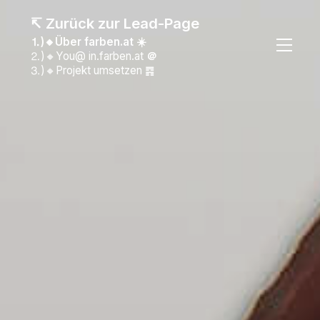
↸ Zurück zur Lead-Page
⒈)🔸Über farben.at ☀️
⒉)🔸You@ in.farben.at
＠
⒊)🔸Projekt umsetzen ䷴