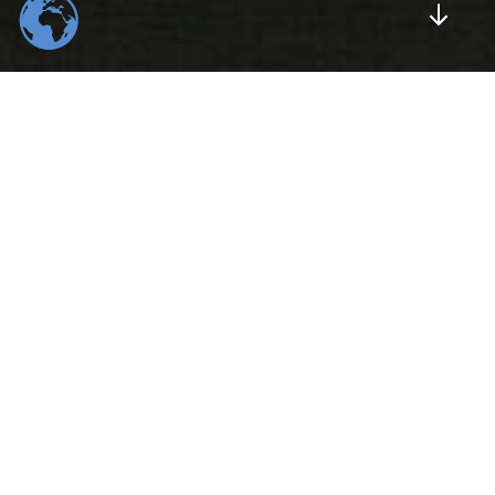
Scrol
554
22
K
K
Total Downloads
Daily Visitors
99
526
%
K
Positive Rating
Happy Users